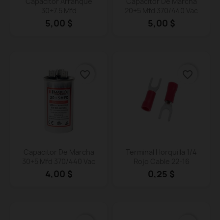
Vista rápida
Vista rápida


Capacitor Arranque
Capacitor De Marcha
30+7.5 Mfd
20+5 Mfd 370/440 Vac
5,00 $
5,00 $
favorite_border
favorite_border
Vista rápida
Vista rápida


Capacitor De Marcha
Terminal Horquilla 1/4
30+5 Mfd 370/440 Vac
Rojo Cable 22-16
4,00 $
0,25 $