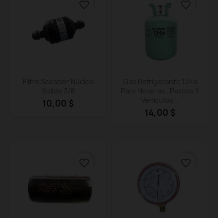
favorite_border
favorite_border
Vista rápida
Vista rápida


Filtro Secador Núcleo
Gas Refrigerante 134a
Solido 3/8
Para Neveras , Percos Y
Vehiculos...
10,00 $
14,00 $
favorite_border
favorite_border