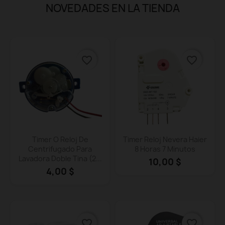
NOVEDADES EN LA TIENDA
favorite_border
favorite_border
Vista rápida
Vista rápida


Timer O Reloj De
Timer Reloj Nevera Haier
Centrifugado Para
8 Horas 7 Minutos
Lavadora Doble Tina (2...
10,00 $
4,00 $
favorite_border
favorite_border