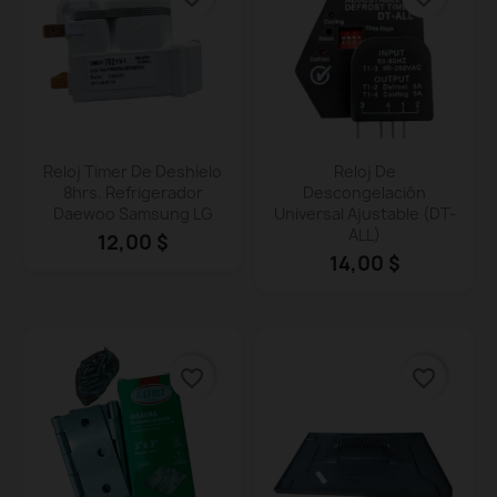
Vista rápida
Vista rápida


Reloj Timer De Deshielo
Reloj De
8hrs. Refrigerador
Descongelación
Daewoo Samsung LG
Universal Ajustable (DT-
ALL)
12,00 $
14,00 $
favorite_border
favorite_border