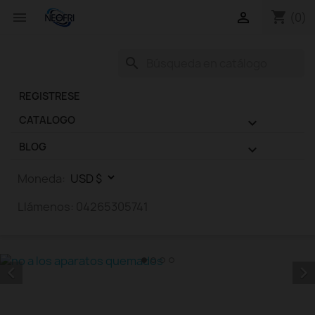
shopping_cart


(0)
search
REGISTRESE
CATALOGO

BLOG

Moneda:
Llámenos:
04265305741

