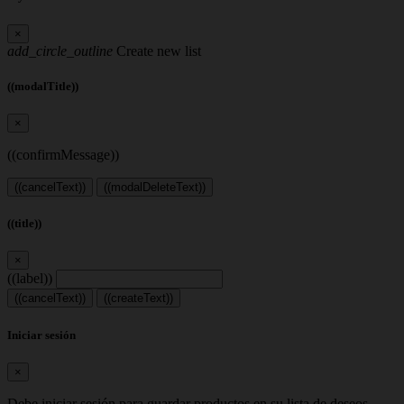
×
add_circle_outline
Create new list
((modalTitle))
×
((confirmMessage))
((cancelText))
((modalDeleteText))
((title))
×
((label))
((cancelText))
((createText))
Iniciar sesión
×
Debe iniciar sesión para guardar productos en su lista de deseos.