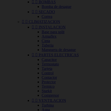


BOMBAS
Bomba de desague


SECADO
Correa


CLIMATIZACION


INSTALACION
Base para split
Armaflex
Cinta
Tuberia
Manguera de desague


PARTES ELECTRICAS
Capacitor
Termostato
Tarjeta
Control
Contactor
Protector
Termico
Starkit
Compresor


VENTILACION
Turbina
Aspa