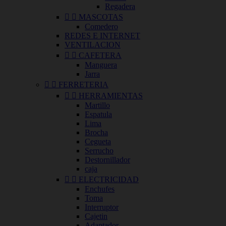
Regadera


MASCOTAS
Comedero
REDES E INTERNET
VENTILACION


CAFETERA
Manguera
Jarra


FERRETERIA


HERRAMIENTAS
Martillo
Espatula
Lima
Brocha
Cegueta
Serrucho
Destornillador
caja


ELECTRICIDAD
Enchufes
Toma
Interruptor
Cajetin
Adaptador