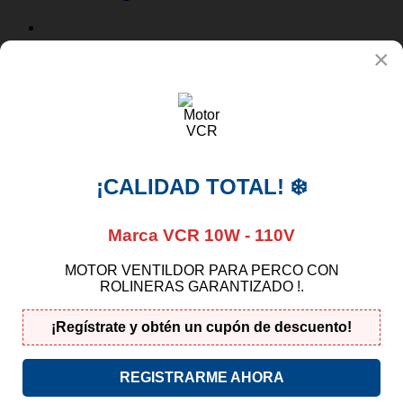
×


Novedades en la tienda

Vista rápida
¡CALIDAD TOTAL! ❄️
Timer o Reloj de Centrifugado para Lavadora
Doble Tina (2...
Marca VCR 10W - 110V
4,00 $
MOTOR VENTILDOR PARA PERCO CON
Nuevo
ROLINERAS GARANTIZADO !.
¡Regístrate y obtén un cupón de descuento!

Vista rápida
Timer Reloj Nevera Haier 8 Horas 7 Minutos
REGISTRARME AHORA
10,00 $