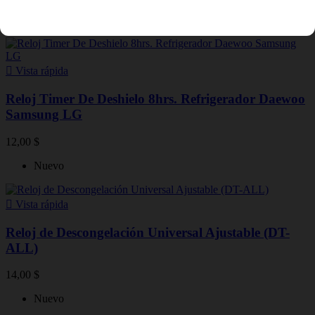
Nuevo

Vista rápida
Reloj Timer De Deshielo 8hrs. Refrigerador Daewoo
Samsung LG
12,00 $
Nuevo

Vista rápida
Reloj de Descongelación Universal Ajustable (DT-
ALL)
14,00 $
Nuevo