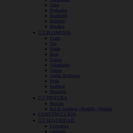
Tapa
Probador
Bombillo
Balastro
Breaker


PLOMERIA
Codo
Tee
Niple
Buje
Union
Adaptador
Tapon
Anillo Reductor
Pega
bushing
Desagüe


PINTURA
Brocha
Kit de bandeja +Rodillo +Mango
CONSTRUCCION


SEGURIDAD
Cerradura
candado