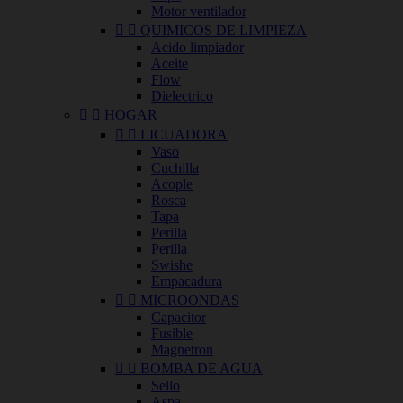
Motor ventilador


QUIMICOS DE LIMPIEZA
Acido limpiador
Aceite
Flow
Dielectrico


HOGAR


LICUADORA
Vaso
Cuchilla
Acople
Rosca
Tapa
Perilla
Perilla
Swishe
Empacadura


MICROONDAS
Capacitor
Fusible
Magnetron


BOMBA DE AGUA
Sello
Aspa