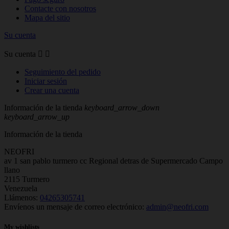
Contacte con nosotros
Mapa del sitio
Su cuenta
Su cuenta


Seguimiento del pedido
Iniciar sesión
Crear una cuenta
Información de la tienda
keyboard_arrow_down
keyboard_arrow_up
Información de la tienda
NEOFRI
av 1 san pablo turmero cc Regional detras de Supermercado Campo
llano
2115 Turmero
Venezuela
Llámenos:
04265305741
Envíenos un mensaje de correo electrónico:
admin@neofri.com
My wishlists