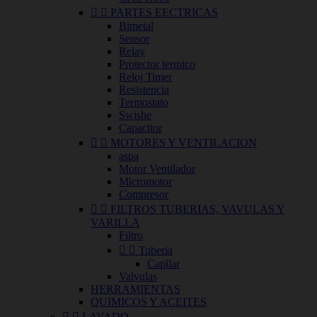


PARTES EECTRICAS
Bimetal
Sensor
Relay
Protector termico
Reloj Timer
Resistencia
Termostato
Swishe
Capacitor


MOTORES Y VENTILACION
aspa
Motor Ventilador
Micromotor
Compresor


FILTROS TUBERIAS, VAVULAS Y
VARILLA
Filtro


Tuberia
Capilar
Valvulas
HERRAMIENTAS
QUIMICOS Y ACEITES


LAVADO