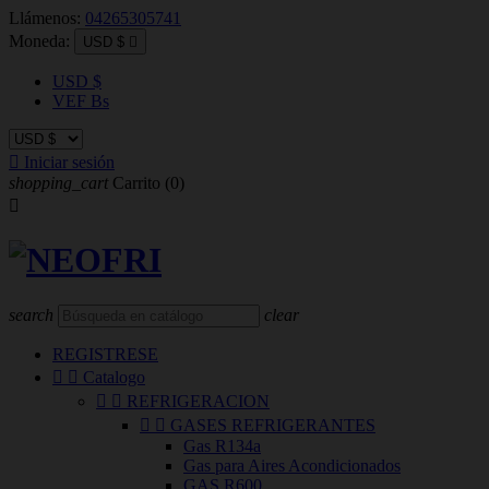
Llámenos:
04265305741
Moneda:
USD $

USD $
VEF Bs

Iniciar sesión
shopping_cart
Carrito
(0)

search
clear
REGISTRESE


Catalogo


REFRIGERACION


GASES REFRIGERANTES
Gas R134a
Gas para Aires Acondicionados
GAS R600